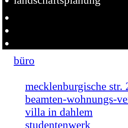
büro
projektauswahl
mecklenburgische str. 
beamten-wohnungs-ve
villa in dahlem
studentenwerk